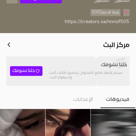
المُتابعون
المتابعون
رابط الدعم👇🏻👇🏻
https://creators.sa/nnnof505
مركز البث
خلنا نشوفك
خلنا نشوفك
سيتم إشعار صانع المحتوى بجميع طلبات البث
وسيقوم البث.
فيديوهات
الإعجابات