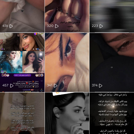
416
320
223
457
341
374