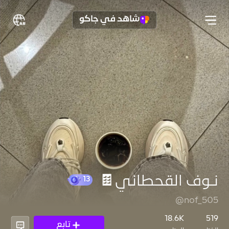
شاهد في جاكو
نـوف القحطاني🍫
@nof_505
13
18.6K
519
تابع