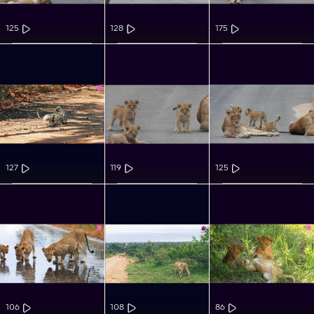
125
128
175
127
119
125
106
108
86