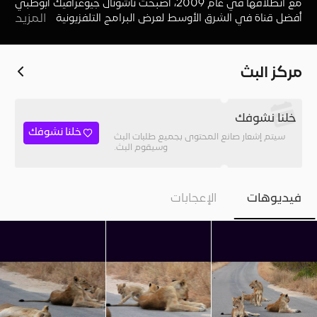
مع انطلاقها في عام 2009، أصبحت ناشونال جيوغرافيك أبوظبي
أفضل قناة في الشرق الأوسط لعرض البرامج التلفزيونية التي
المزيد
تتناول الحياة البرية والعلوم
مركز البث
خلنا نشوفك
خلنا نشوفك
سيتم إشعار صانع المحتوى بجميع طلبات البث
وسيقوم البث.
فيديوهات
الإعجابات