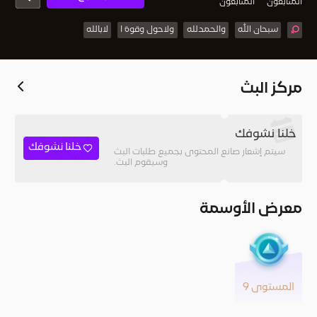
المُتابعون
المتابعون
سبحان الله
والحمدلله
ولاحول وقوة ا
لابالله
مركز البث
خلنا نشوفك
خلنا نشوفك
سيتم إشعار صانع المحتوى بجميع طلبات البث
وسيقوم البث.
معرض الأوسمة
المستوى 9