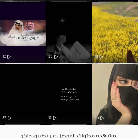
12
25
18
37
17
26
لمشاهدة محتواك المُفضل عبر تطبيق جاكو