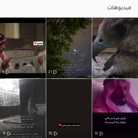
فيديوهات
9
21
34
15
35
10