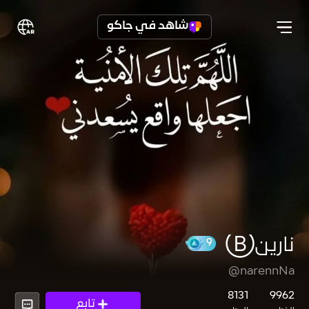
شاهد في جاكو
نارينⒷ
@narennNa
9
8131
9962
تابع