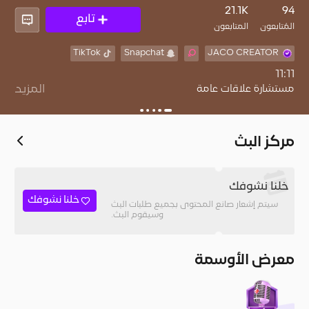
21.1K
94
تابع
المُتابعون
المتابعون
TikTok
Snapchat
JACO CREATOR
المزيد
مركز البث
💙دعمكم سبب استمراري ❤️
خلنا نشوفك
خلنا نشوفك
سيتم إشعار صانع المحتوى بجميع طلبات البث
وسيقوم البث.
معرض الأوسمة