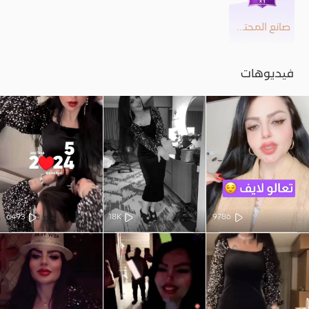
صانع المحتوى
فيديوهات
6493
18K
9786