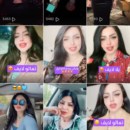
5453
5482
5290
10.5K
10.6K
12.7K