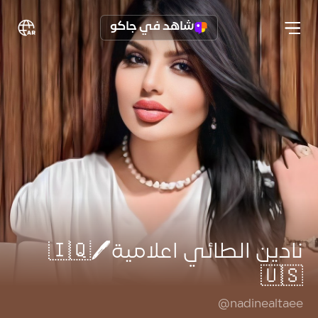
شاهد في جاكو
نادين الطائي اعلامية🖊️🇮🇶
🇺🇸
@nadinealtaee