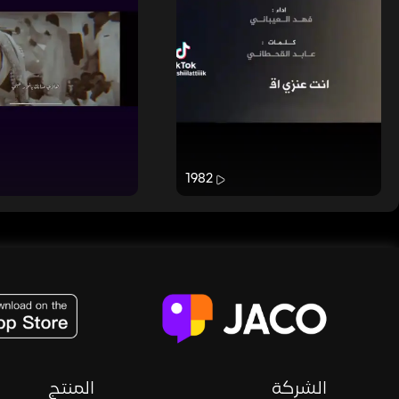
1982
JACO, Live, PK, Live Streaming, Gift, Game, Entertainment, filters , Audio , effects , guests , donation,
الشركة
المنتج