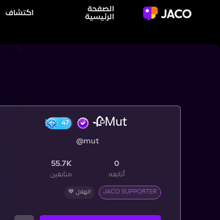
الصفحة
اكتشاف
الرئيسية
Mut🥀
@mut
47
55.7K
0
أتابعه
متابعين
JACO SUPPORTER
الهلال 💙