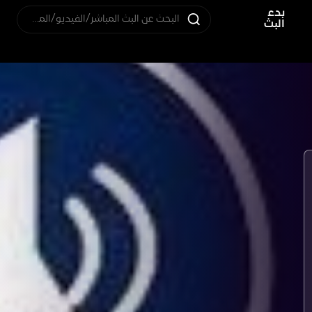
بدء
البحث عن البث المباشر/الفيديو/المستخدم
البث