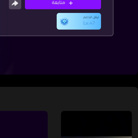
متابعة
ليڤل الداعم
Lv.47