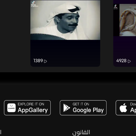
1389
4928
مساحة,صوت,ترفيه,العاب,هدايا,بث مباشر ,تحديات,مباشر,جاكو,موسيقى,دعم بث
القانون
ا