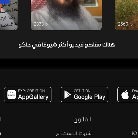
2333
2560
هناك مقاطع فيديو أكثر شيوعًا في جاكو
مساحة,صوت,ترفيه,العاب,هدايا,بث مباشر ,تحديات,مباشر,جاكو,موسيقى,دعم بث
القانون
ا
شروط الاستخدام