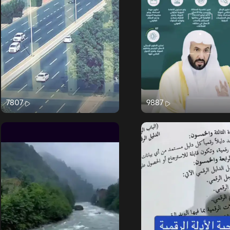
7807
9887