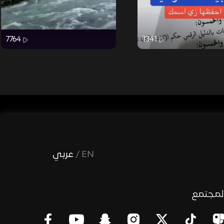
7764
1341
EN
/
عربي
لمجتمع