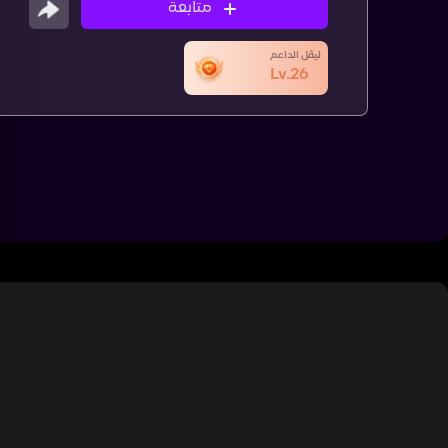
متابعة
ليڤل الداعم
Lv.26