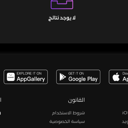
لا يوجد نتائج
مساحة,صوت,ترفيه,العاب,هدايا,بث مباشر ,تحديات,مباشر,جاكو,موسيقى,دعم بث
القانون
ا
شروط الاستخدام
يد
سياسة الخصوصية