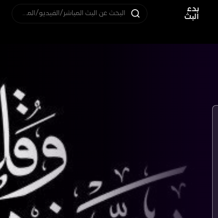
بدء
البحث عن البث المباشر/الفيديو/المستخدم
البث