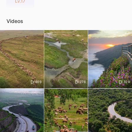
Lv.17
Videos
469
278
329