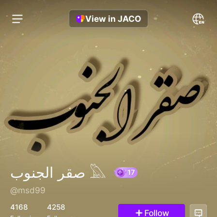
View in JACO
صقر الجنوب 𓅓
@msd99
17
4168
4258
Follow