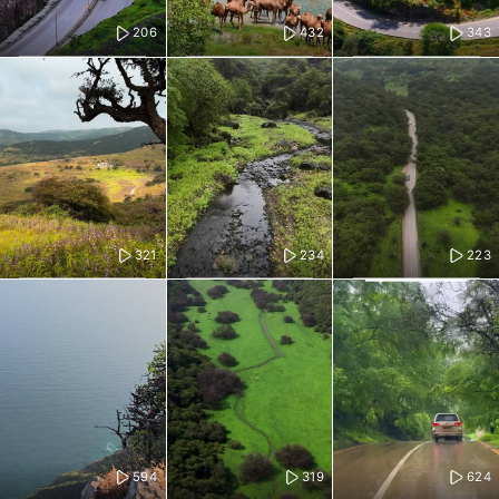
206
432
343
321
234
223
594
319
624