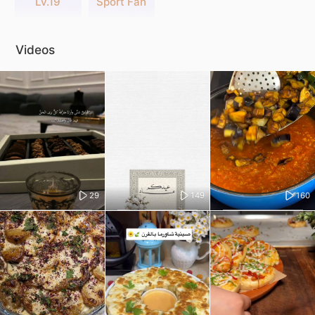
Lv.19
Sport Fan
Videos
29
149
160