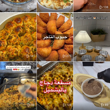
83
172
138
141
275
162
68
128
89