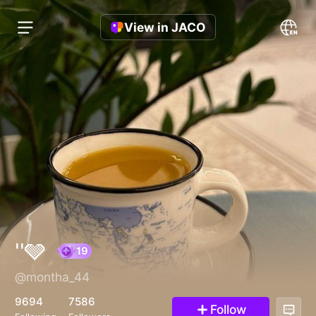
View in JACO
''🩶
@montha_44
19
9694
7586
Follow