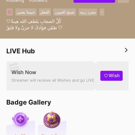
Following
Followers
حينما يعمى
العقل
تصبح العيون
مجرد زينه
-
🤍‏كُلُّ الصعابِ بلطفِ الله هينةٌ
طمّن فؤادكَ لا حزنٌ ولا قلقُ 🤍
LIVE Hub
Wish Now
Wish
Streamer will receive all Wishes and go LIVE
Badge Gallery