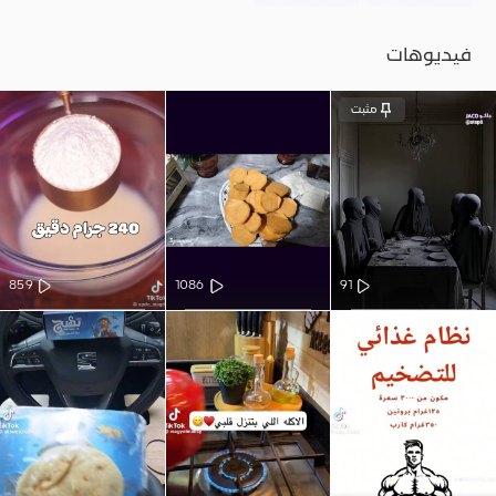
فيديوهات
مثبت
859
1086
91