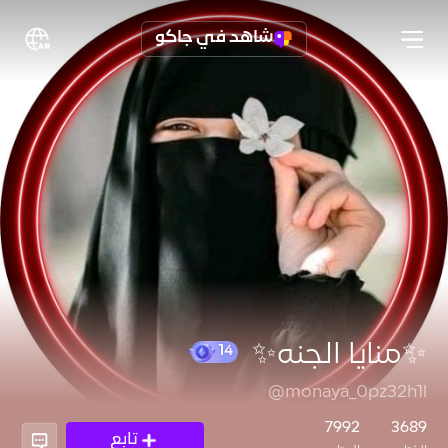
شاهد في جاكو
✨️منايا الجنه✨️
@monaya_0pz32h1l
14
7992
3689
تابع