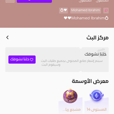
المُتابعون
المتابعون
❤️💍
Mohamed Ibrahim
💍Mohamed Ibrahim❤️❤️
مركز البث
خلنا نشوفك
خلنا نشوفك
سيتم إشعار صانع المحتوى بجميع طلبات البث
وسيقوم البث.
معرض الأوسمة
المستوى 14
مشجع رياضي