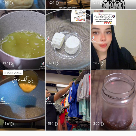
414
424
514
197
370
367
456
154
366