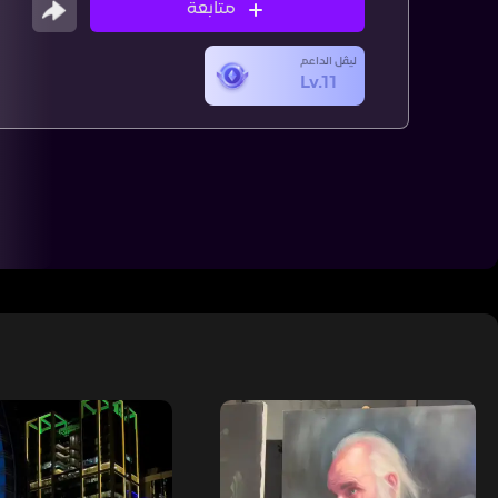
متابعة
ليڤل الداعم
Lv.11