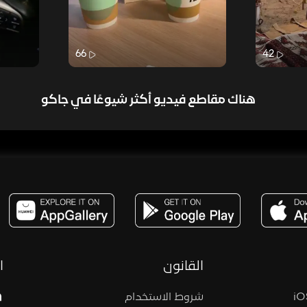
66
42
هناك مقاطع فيديو أكثر شيوعًا في جاكو
مساحة,صوت,ترفيه,العاب,هدايا,بث مباشر ,تحديات,مباشر,جاكو,موسيقى,دعم بث
القانون
ا
شروط الاستخدام