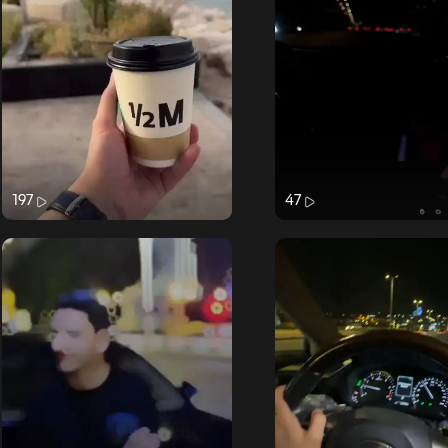
197
47