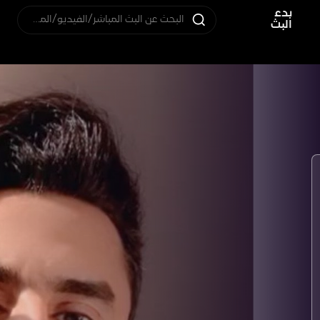
بدء
البحث عن البث المباشر/الفيديو/المستخدم
البث