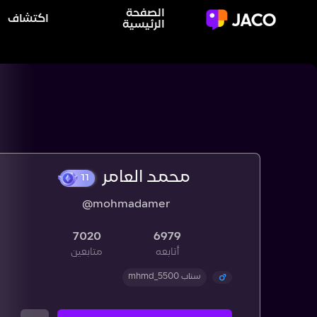
الصفحة
اكتشاف
الرئيسية
محمد العامر
@mohmadamer
11
7020
6979
أتابعه
متابعين
سناب mhmd_5500