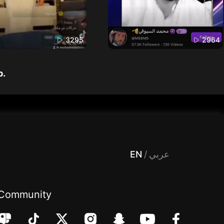
3295
2964
p.
 Entertainment, filters , Audio , effects , guests , donation,مساحة,صوت,ترفيه,العاب,هدايا,بث مباشر ,تحديات,مباشر,جاكو,موسيقى,دعم بث
EN
/
عربي
Community