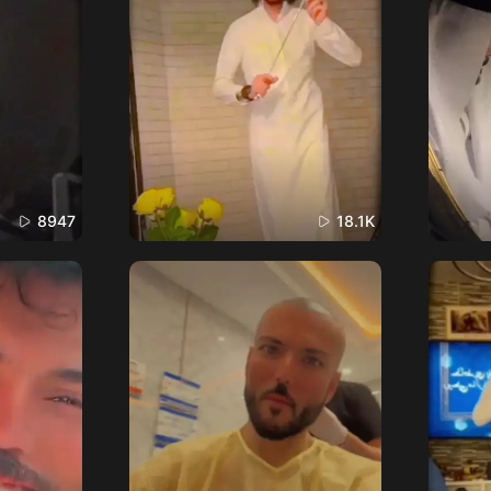
8947
18.1K