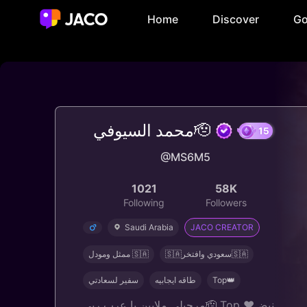
Home
Discover
Go
محمد السيوفي🫡
@MS6M5
1021
58K
Following
Followers
Saudi Arabia
JACO CREATOR
🇸🇦سعودي وافتخر🇸🇦
ممثل ومودل 🇸🇦
سفير لسعادتي
طاقه ايجابيه
Top👑
مرحبلي ملايين يا عرب ربي🫡 Top ❤️نبض