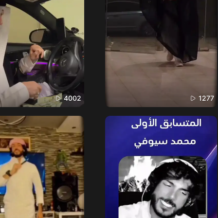
4002
1277