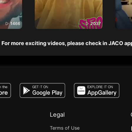
1466
2037
For more exciting videos, please check in JACO ap
JACO, Live, PK, Live Streaming, Gift, Game,
Legal
Terms of Use