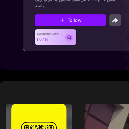
مياسه
Follow
Supporter Level
Lv.15