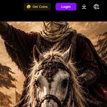
Get Coins
Login