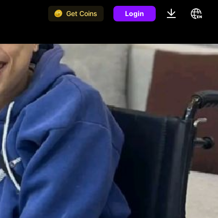
Get Coins
Login