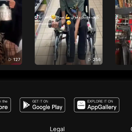
127
256
JACO, Live, PK, Live Streaming, Gift, Game,
Legal