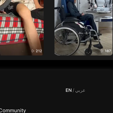
212
187
 Entertainment, filters , Audio , effects , guests , donation,مساحة,صوت,ترفيه,العاب,هدايا,بث مباشر ,تحديات,مباشر,جاكو,موسيقى,دعم بث
EN
/
عربي
Community