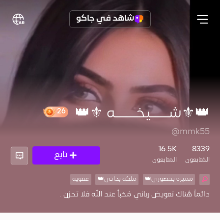
شاهد في جاكو
👑⚜️شـــــيخــــــه ⚜️👑
26
@mmk55
16.5K
8339
تابع
المُتابعون
المتابعون
مميزه بحضوري👑
ملكه بذاتي👑
عفويه
دائماً هُناك تعويض رباني مُخبأ عند الله فلا تحزن .