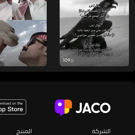
109
JACO, Live, PK, Live Streaming, Gift, Game, Entertainment, filters , Audio , effects , guests , donation,
الشركة
المنتج