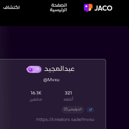
الصفحة
اكتشاف
الرئيسية
عبدالمجيد
@Mvxu
15
16.1K
321
أتابعه
متابعين
الدونيشن👇🏼
https://creators.sa/ar/mvxu