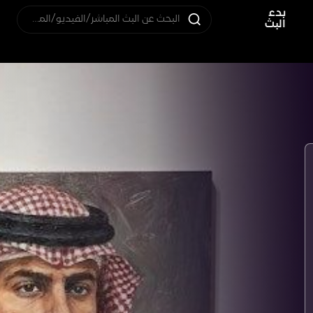
بدء
البحث عن البث المباشر/الفيديو/المستخدم
البث