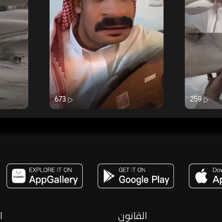
673
259
مساحة,صوت,ترفيه,العاب,هدايا,بث مباشر ,تحديات,مباشر,جاكو,موسيقى,دعم بث
القانون
ا