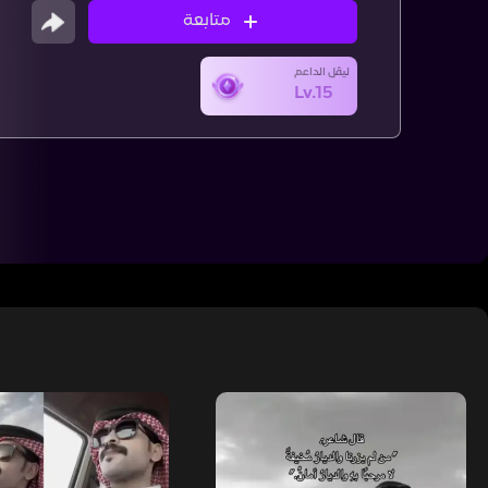
متابعة
ليڤل الداعم
Lv.15