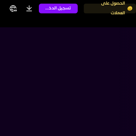
الحصول على
تسجيل الدخول
العملات