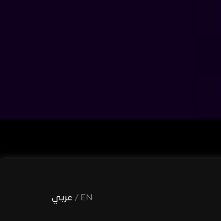
EN
/
عربي