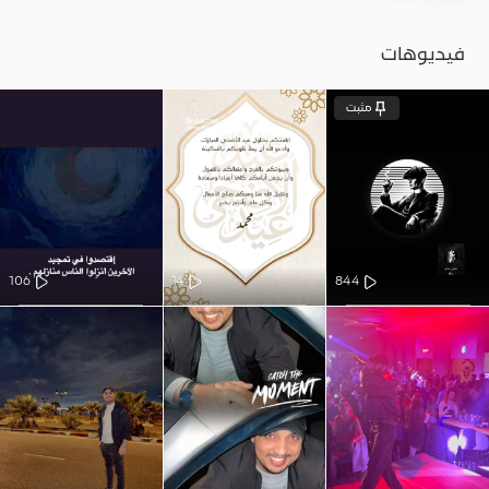
فيديوهات
مثبت
106
14
844