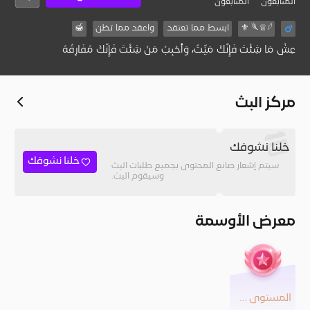
المُتابعون
المتابعون
𓆰♕𓆪 ⚜
ابسط مما تعتقد
واعقد مما تظن
🍯
عِشْ مَا شِئْتَ فَإِنَّكَ مَيِّتٌ، وَأَحْبِبْ مَنْ شِئْتَ فَإِنَّكَ مُفَارِقُهُ
مركز البث
خلنا نشوفك
خلنا نشوفك
سيتم إشعار صانع المحتوى بجميع طلبات البث
وسيقوم البث.
معرض الأوسمة
المستوى 22