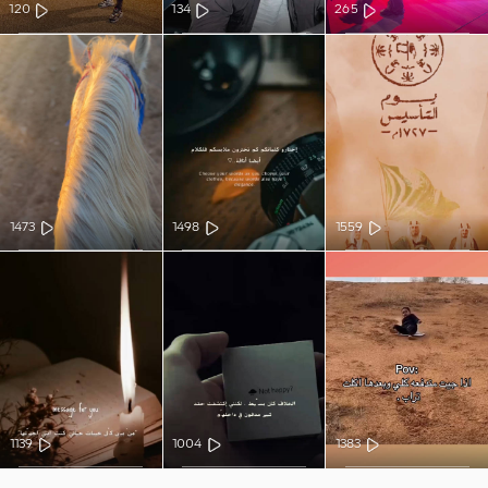
120
134
265
1473
1498
1559
1139
1004
1383