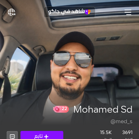
شاهد في جاكو
Mohamed Sd
@med_s
22
15.5K
3691
تابع