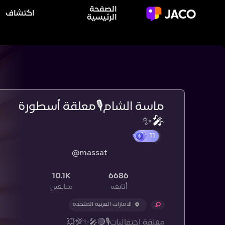
الصفحة
اكتشاف
الرئيسية
ماسة الشام🎙معلقة أسطورة
🎤✨️
@massat
10.1K
6686
أتابعه
متابعين
الامارات العربية المتحدة
معلقة احتفاليات🎙🔴🎤✨️💯💥