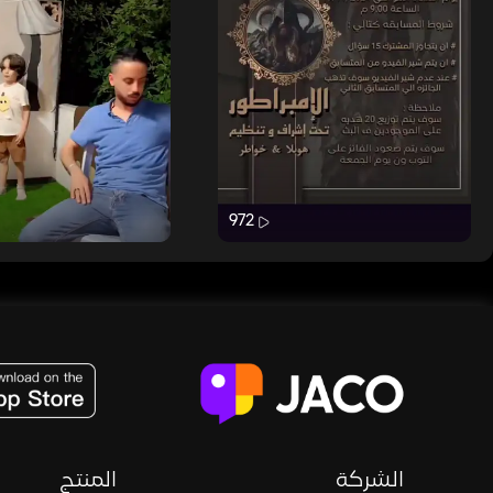
972
JACO, Live, PK, Live Streaming, Gift, Game, Entertainment, filters , Audio , effects , guests , donation,
الشركة
المنتج