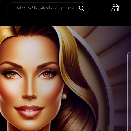
بدء
البحث عن البث المباشر/الفيديو/المستخدم
البث