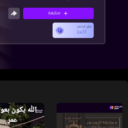
متابعة
ليڤل الداعم
Lv.11