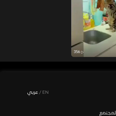
356
EN
/
عربي
لمجتمع