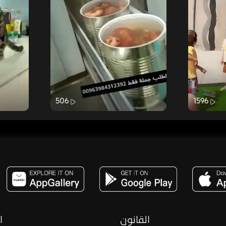
506
1596
مساحة,صوت,ترفيه,العاب,هدايا,بث مباشر ,تحديات,مباشر,جاكو,موسيقى,دعم بث
القانون
ا