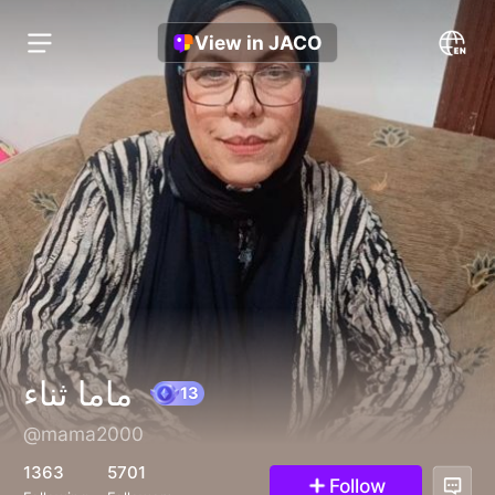
View in JACO
ماما ثناء
@mama2000
13
1363
5701
Follow