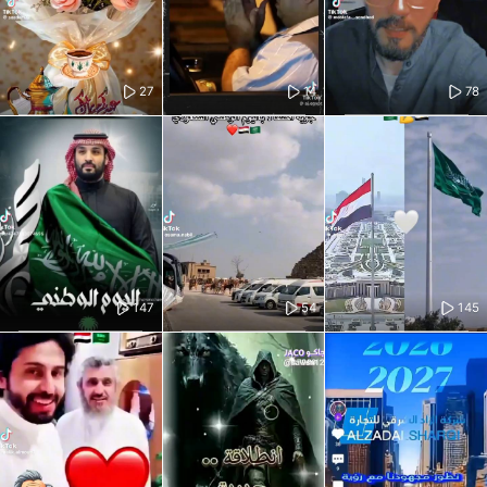
27
14
78
147
54
145