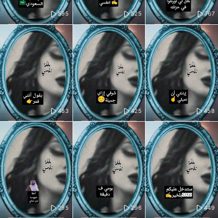
595
525
767
483
425
458
295
296
449