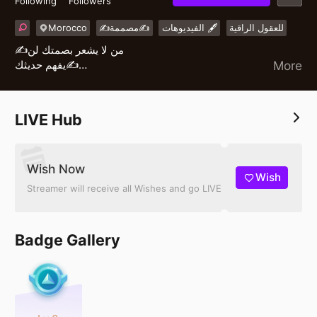
Following
Followers
Morocco
✍️مصممة✍️
الفيديوهات 🖋️
للعقول الراقية
✍️من لا يشعر بصمتك لن
يفهم حديثك✍️
More
{ مصممة الفيديوهات}
أتشرف بمتابعتكم حبايبي ✍️
LIVE Hub
Wish Now
Wish
Streamer will receive all Wishes and go LIVE
Badge Gallery