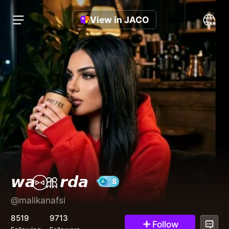
View in JACO
️𝙬𝙖⑅⃝🎀𝙧𝙙𝙖
@malikanafsi
8
8519
9713
Follow