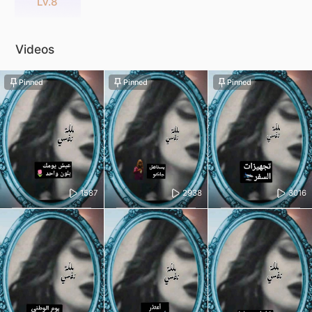
Lv.8
Videos
Pinned
Pinned
Pinned
1587
2938
3016