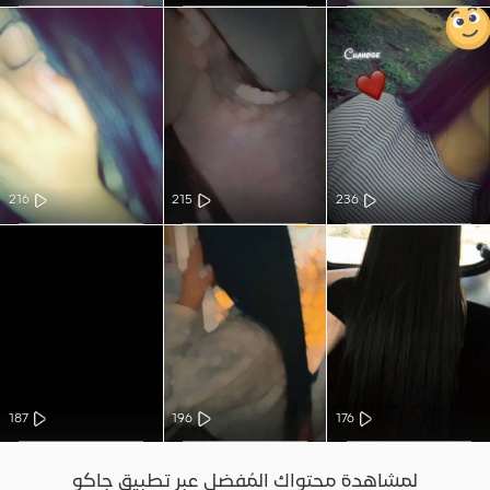
216
215
236
187
196
176
لمشاهدة محتواك المُفضل عبر تطبيق جاكو