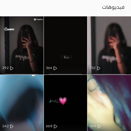
فيديوهات
292
364
732
242
668
458