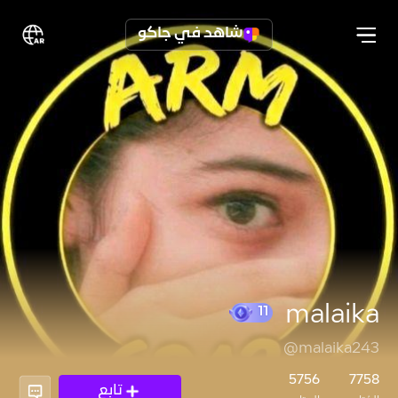
شاهد في جاكو
malaika
@malaika243
11
5756
7758
تابع