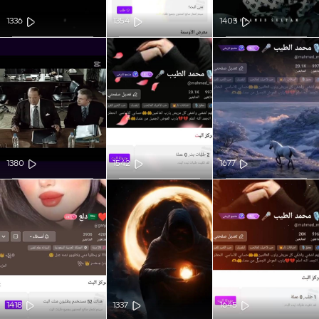
1336
1354
1405
1380
1542
1677
1418
1337
1645