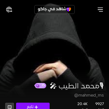
شاهد في جاكو
🎙️محمد الطيب 🎤
@mahmed_ms
15
20.4K
9927
تابع