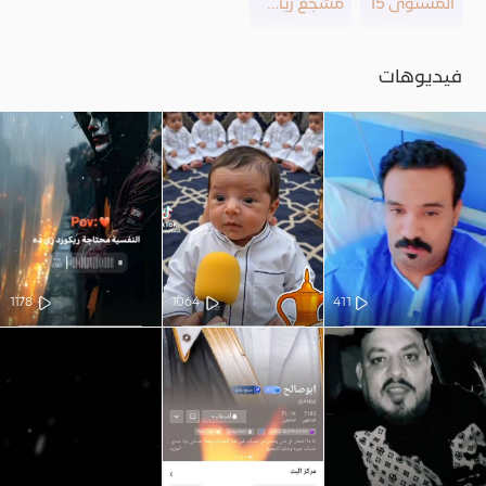
المستوى 15
مشجع رياضي
فيديوهات
1178
1064
411