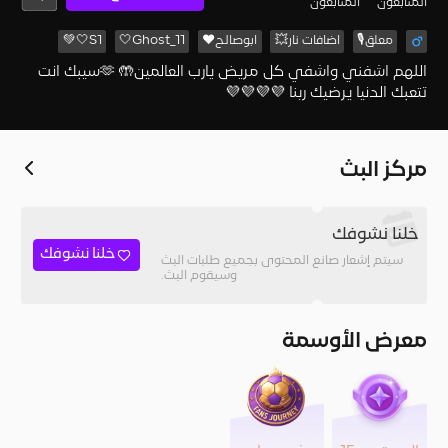
المُتابعون
المتابعون
معلق🎙️
اضافات نار💥
ابوصالح♥
Ghost_11🤍
S1🤍💚
اللهم اشفني واشفي كل مريض يارب العالمين🤲 🫶سيبك انت
تتعبك الدنيا يرضيك ربنا 💜💜💜💜
مركز البث
خلنا نشوفك
خلنا نشوفك
سيتم إشعار صانع المحتوى بجميع طلبات البث
وسيقوم البث.
معرض الأوسمة