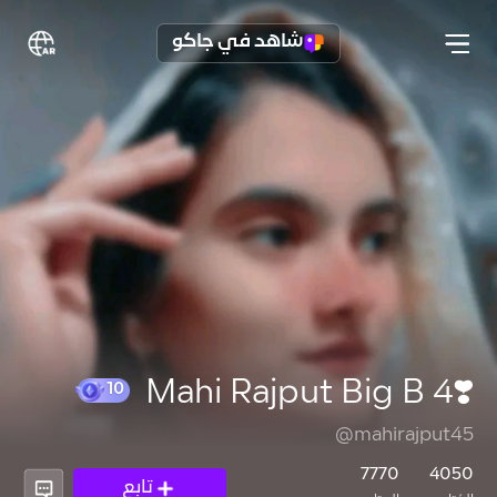
شاهد في جاكو
❣️Mahi Rajput Big B 4
@mahirajput45
10
7770
4050
تابع