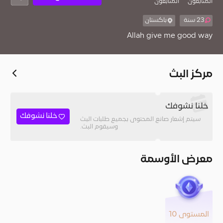
المُتابعون
المتابعون
23 سنة
باكستان
Allah give me good way
مركز البث
خلنا نشوفك
خلنا نشوفك
سيتم إشعار صانع المحتوى بجميع طلبات البث
وسيقوم البث.
معرض الأوسمة
المستوى 10