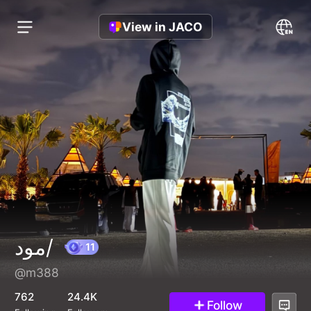
View in JACO
مود/
@m388
11
762
24.4K
Follow