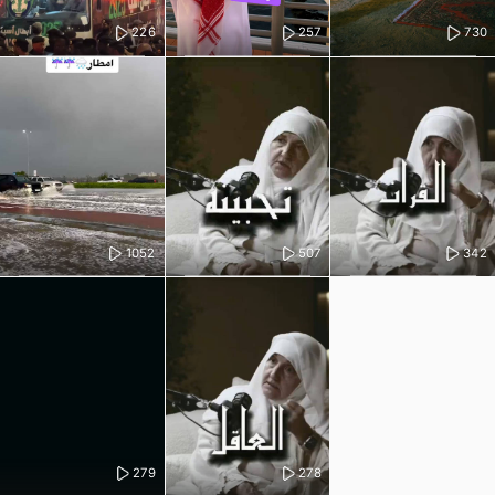
226
257
730
1052
507
342
279
278