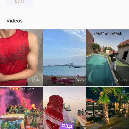
Lv.11
Videos
45
25
1003