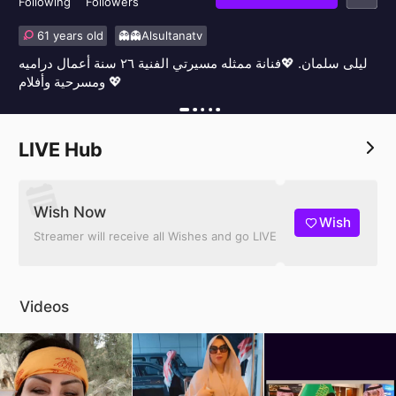
Following
Followers
61 years old
👻👻Alsultanatv
ليلى سلمان. 💖فنانة ممثله مسيرتي الفنية ٢٦ سنة أعمال دراميه
ومسرحية وأفلام 💖
LIVE Hub
Wish Now
Wish
Streamer will receive all Wishes and go LIVE
Videos