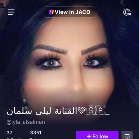
View in JACO
الفنانة ليلى سلمان💚🇸🇦_
@lyla_alsalman
37
3351
Follow