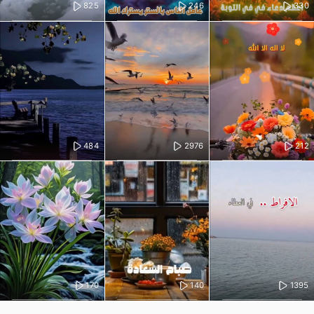
825
246
330
484
2976
212
170
140
1395