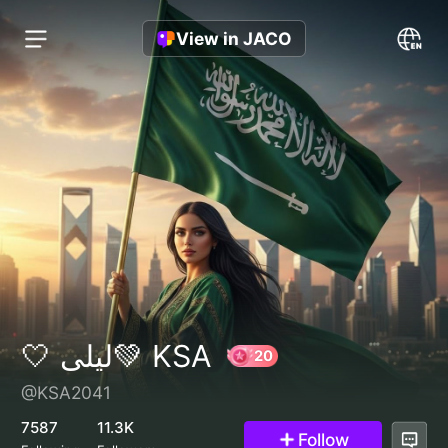
View in JACO
🤍 ليلى💚 KSA
@KSA2041
20
7587
11.3K
Follow