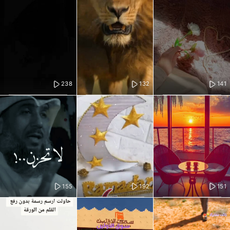
238
132
141
155
192
151