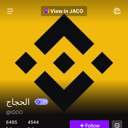
View in JACO
الحجاج
@lQOO
11
6495
4544
Follow