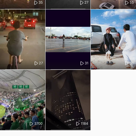
35
27
55
27
31
36
3700
1184