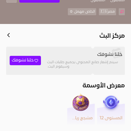
المُتابعون
المتابعون
مصر🇪🇬
الخاص مهمل ☺️
مركز البث
خلنا نشوفك
خلنا نشوفك
سيتم إشعار صانع المحتوى بجميع طلبات البث
وسيقوم البث.
معرض الأوسمة
المستوى 12
مشجع رياضي