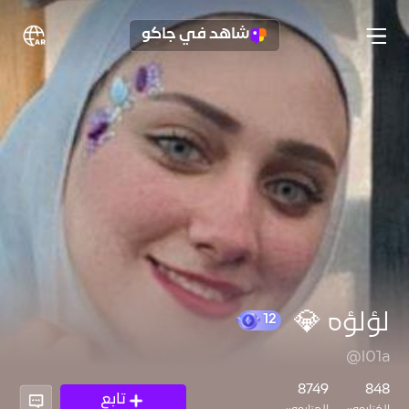
شاهد في جاكو
لؤلؤه 💎
@l01a
12
8749
848
تابع