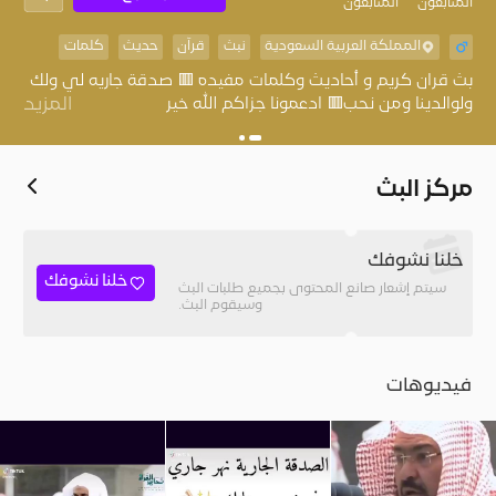
المُتابعون
المتابعون
المملكة العربية السعودية
نبث
قرآن
حديث
كلمات
بث قران كريم و أحاديث وكلمات مفيده 🟥 صدقة جاريه لي ولك
ولوالدينا ومن نحب🟥 ادعمونا جزاكم الله خير
المزيد
مركز البث
خلنا نشوفك
خلنا نشوفك
سيتم إشعار صانع المحتوى بجميع طلبات البث
وسيقوم البث.
فيديوهات