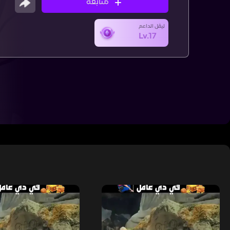
متابعة
ليڤل الداعم
Lv.17