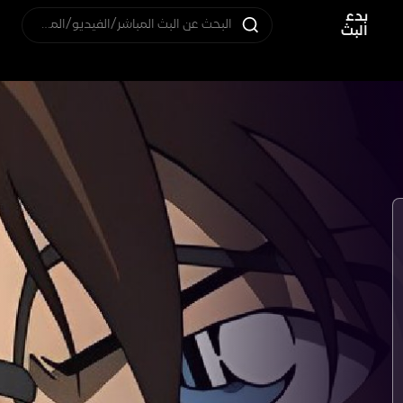
بدء
البحث عن البث المباشر/الفيديو/المستخدم
البث