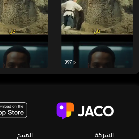
397
JACO, Live, PK, Live Streaming, Gift, Game, Entertainment, filters , Audio , effects , guests , donation,
الشركة
المنتج