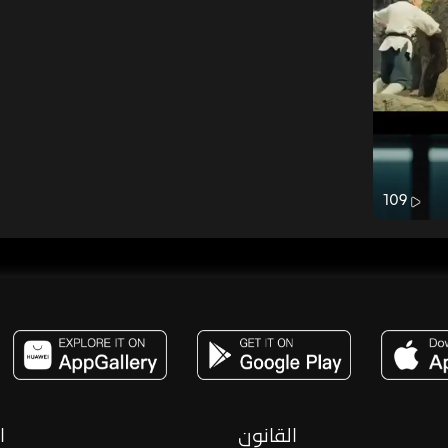
109
مساحة,صوت,ترفيه,العاب,هدايا,بث مباشر ,تحديات,مباشر,جاكو,موسيقى,دعم بث
القانون
ا