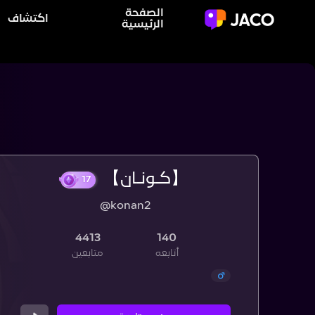
الصفحة
اكتشاف
الرئيسية
【 كـونـان】
@konan2
17
4413
140
أتابعه
متابعين