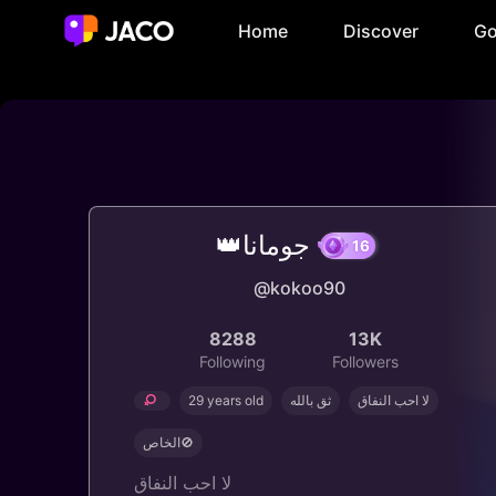
Home
Discover
Go
👑جومانا
16
@kokoo90
8288
13K
Following
Followers
29 years old
ثق بالله
لا احب النفاق
الخاص🚫
لا احب النفاق