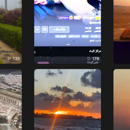
135
178