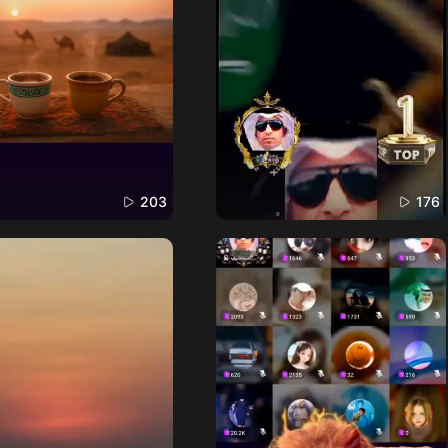
203
176