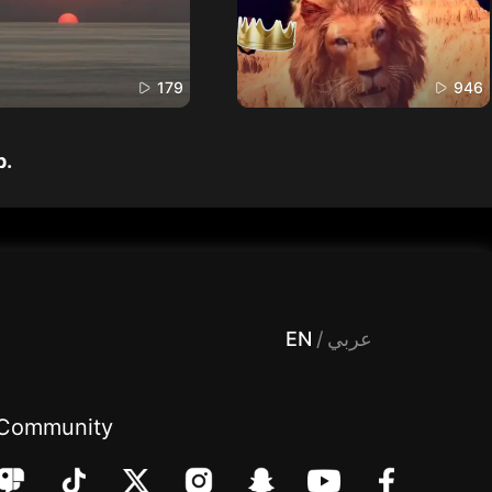
179
946
p.
 Entertainment, filters , Audio , effects , guests , donation,مساحة,صوت,ترفيه,العاب,هدايا,بث مباشر ,تحديات,مباشر,جاكو,موسيقى,دعم بث
EN
/
عربي
Community