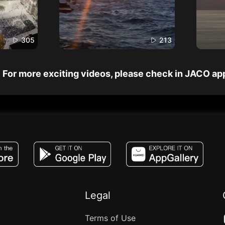
305
213
For more exciting videos, please check in JACO ap
JACO, Live, PK, Live Streaming, Gift, Game,
Legal
Terms of Use