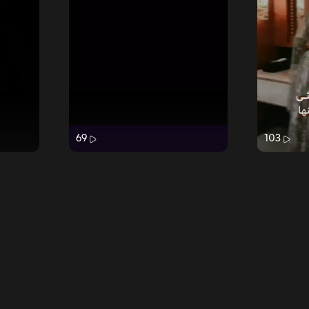
69
103