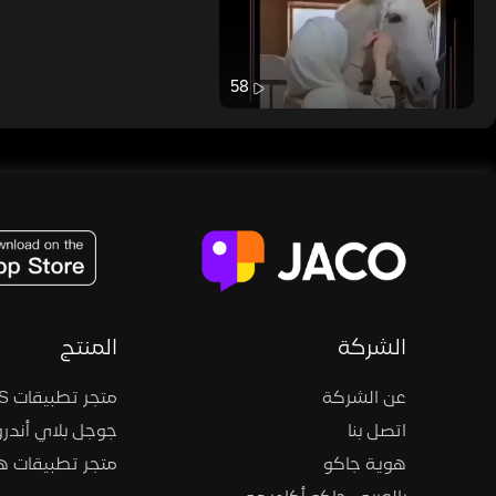
58
JACO, Live, PK, Live Streaming, Gift, Game, Entertainment, filters , Audio , effects , guests , donation,
الشركة
المنتج
عن الشركة
متجر تطبيقات iOS
اتصل بنا
جوجل بلاي أندرو
هوية جاكو
متجر تطبيقات 