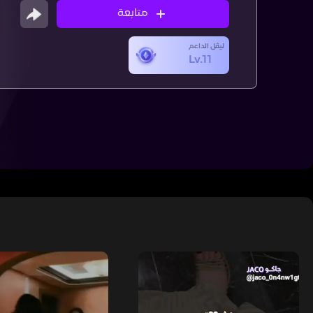
متابعة
ليڤل الداعم
Lv.11