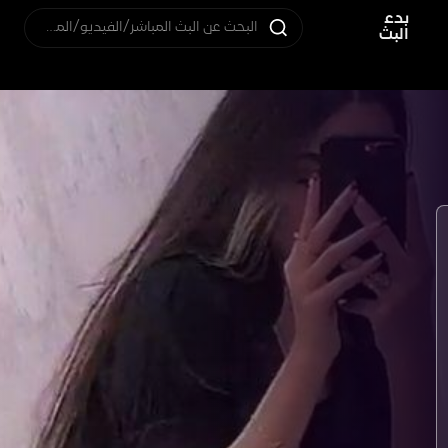
بدء
البحث عن البث المباشر/الفيديو/المستخدم
البث