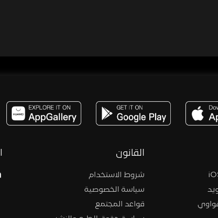
مساحة,صوت,ترفيه,العاب,هدايا,بث مباشر ,تحديات,مباشر,جاكو,موسيقى,دعم بث
القانون
ا
شروط الاستخدام
يد
سياسة الخصوصية
هواوي
قواعد المجتمع