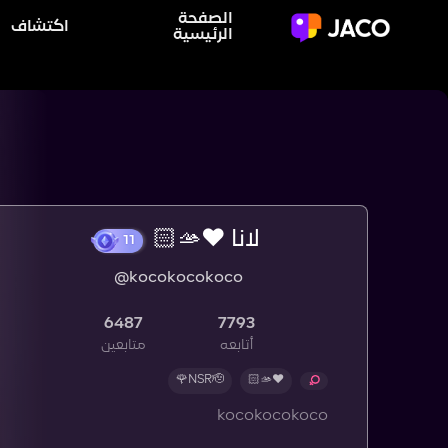
الصفحة
اكتشاف
الرئيسية
لانا ♥️🫴🏻
@kocokocokoco
11
6487
7793
أتابعه
متابعين
NSR🫡🌹
♥️🫴🏻
kocokocokoco