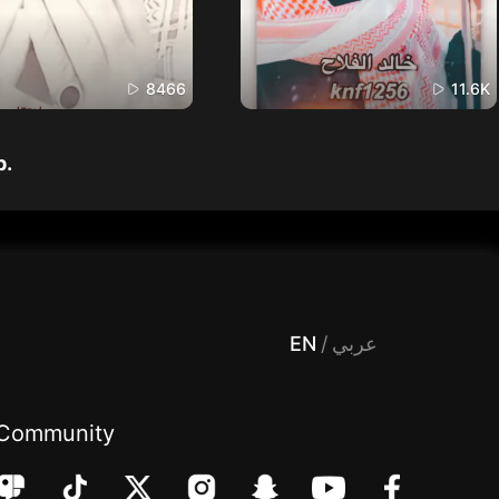
8466
11.6K
p.
 Entertainment, filters , Audio , effects , guests , donation,مساحة,صوت,ترفيه,العاب,هدايا,بث مباشر ,تحديات,مباشر,جاكو,موسيقى,دعم بث
EN
/
عربي
Community