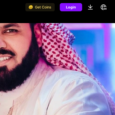
Get Coins
Login