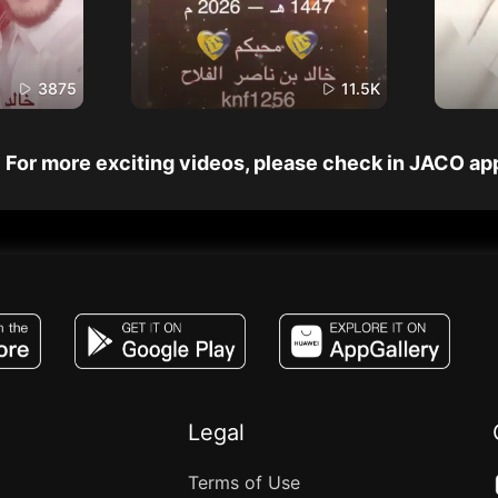
3875
11.5K
For more exciting videos, please check in JACO ap
JACO, Live, PK, Live Streaming, Gift, Game,
Legal
Terms of Use