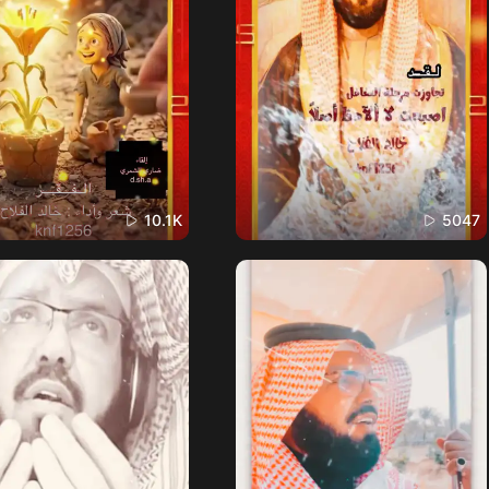
10.1K
5047