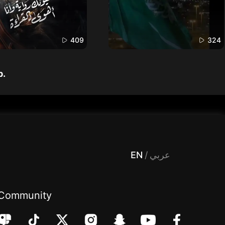
409
324
p.
 Entertainment, filters , Audio , effects , guests , donation,مساحة,صوت,ترفيه,العاب,هدايا,بث مباشر ,تحديات,مباشر,جاكو,موسيقى,دعم بث
EN
/
عربي
Community