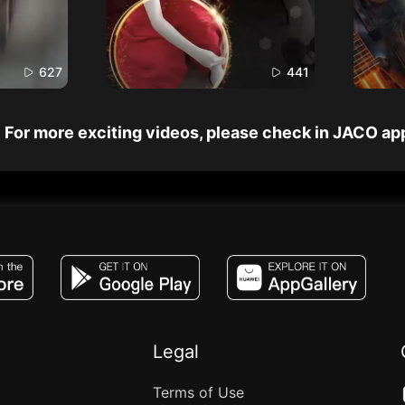
627
441
For more exciting videos, please check in JACO ap
JACO, Live, PK, Live Streaming, Gift, Game,
Legal
Terms of Use