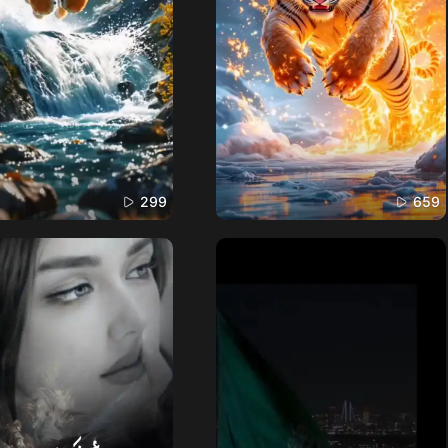
299
659