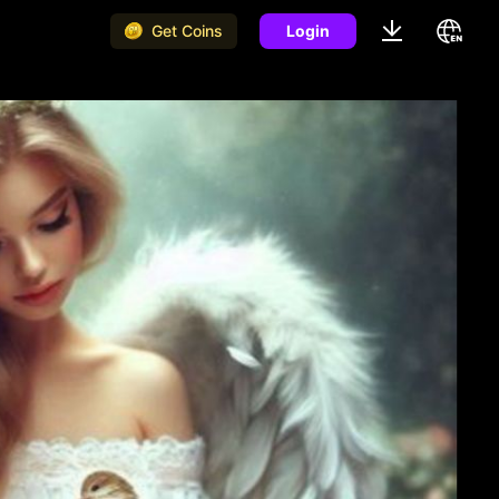
Get Coins
Login