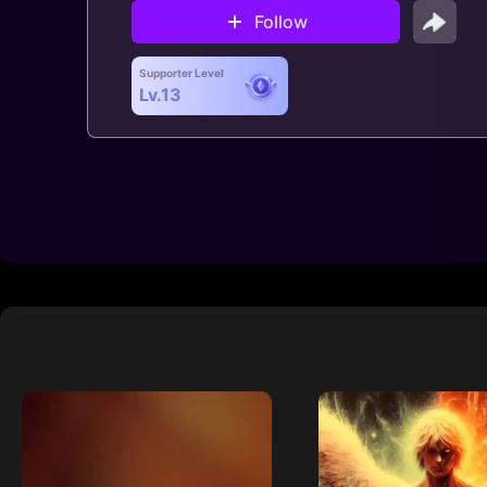
Follow
Supporter Level
Lv.13