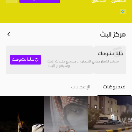
المُتابعون
المتابعون
مركز البث
خلنا نشوفك
خلنا نشوفك
سيتم إشعار صانع المحتوى بجميع طلبات البث
وسيقوم البث.
فيديوهات
الإعجابات