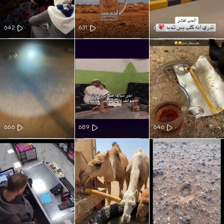
642
631
673
666
689
646