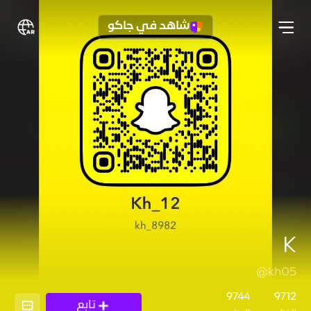
شاهد في جاكو
K
@kh05
9744
9712
تابع