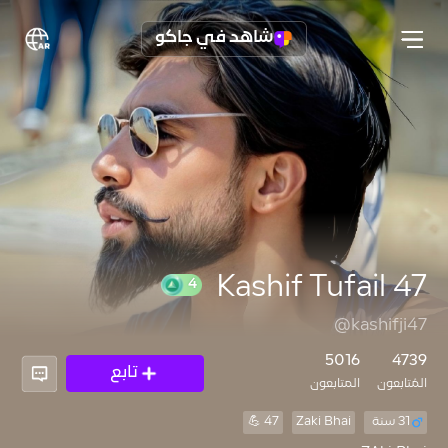
شاهد في جاكو
Kashif Tufail 47
@kashifji47
4
5016
4739
تابع
المُتابعون
المتابعون
31 سنة
Zaki Bhai
47 💪