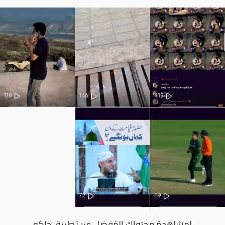
118
146
415
72
89
لمشاهدة محتواك المُفضل عبر تطبيق جاكو