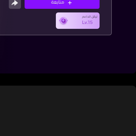
متابعة
ليڤل الداعم
Lv.15