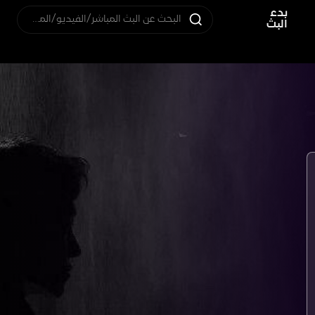
بدء
البحث عن البث المباشر/الفيديو/المستخدم
البث