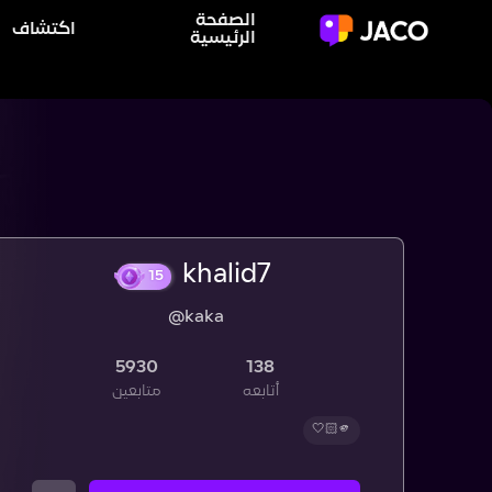
الصفحة
اكتشاف
الرئيسية
@kaka
15
5930
138
أتابعه
متابعين
🫵🏻🤍