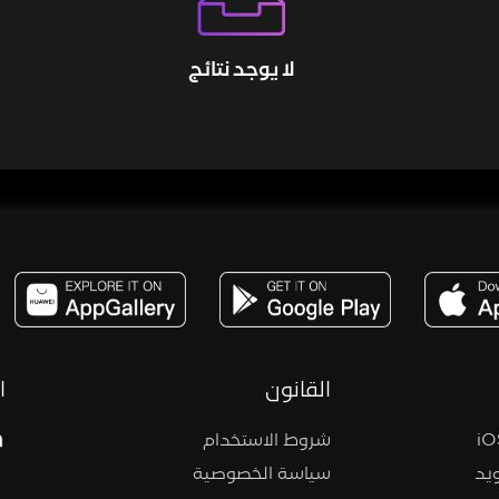
لا يوجد نتائج
مساحة,صوت,ترفيه,العاب,هدايا,بث مباشر ,تحديات,مباشر,جاكو,موسيقى,دعم بث
القانون
ا
شروط الاستخدام
يد
سياسة الخصوصية