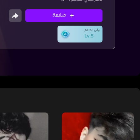
متابعة
ليڤل الداعم
Lv.5