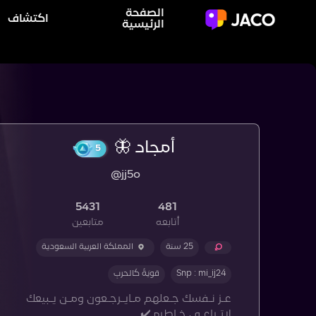
الصفحة
اكتشاف
الرئيسية
أمجاد 🦋
5
@jj5o
5431
481
أتابعه
متابعين
25 سنة
المملكة العربية السعودية
Snp : mi_ij24
قويَةٌ كَالحربِ
عـز نـفسك جـعلهم مـايـرجـعون ومـن يـبيعك
لاتـراعـي خـاطره ✔️.