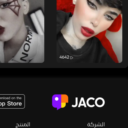
4642
JACO, Live, PK, Live Streaming, Gift, Game, Entertainment, filters , Audio , effects , guests , donation,
الشركة
المنتج