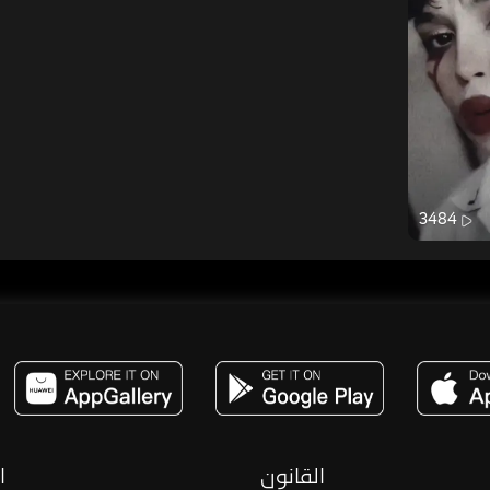
3484
مساحة,صوت,ترفيه,العاب,هدايا,بث مباشر ,تحديات,مباشر,جاكو,موسيقى,دعم بث
القانون
ا