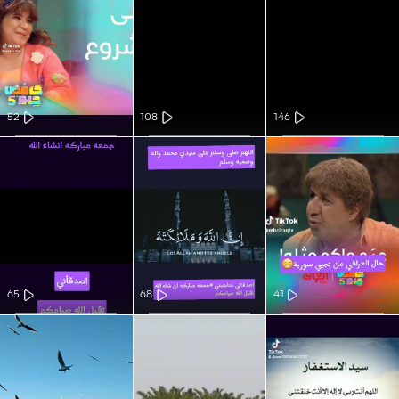
52
108
146
65
68
41