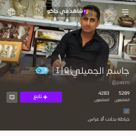
شاهد في جاكو
جاسم الجميلي🇮🇶
8
@jiasm
4283
5289
تابع
المُتابعون
المتابعون
خياطة بدلات ألا عراس