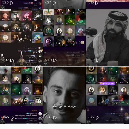
526
627
516
909
940
529
1145
606
872