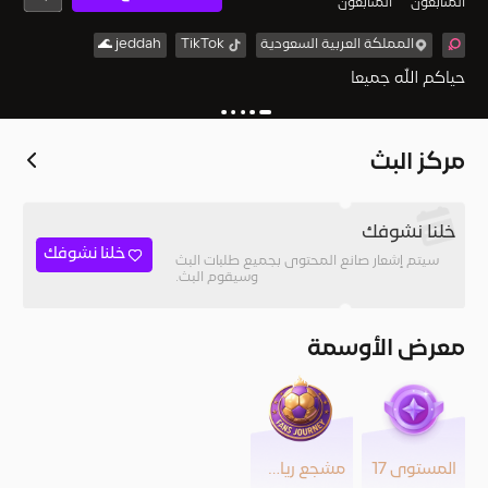
المُتابعون
المتابعون
المملكة العربية السعودية
TikTok
jeddah 🌊
حياكم الله جميعا
مركز البث
خلنا نشوفك
خلنا نشوفك
سيتم إشعار صانع المحتوى بجميع طلبات البث
وسيقوم البث.
معرض الأوسمة
المستوى 17
مشجع رياضي