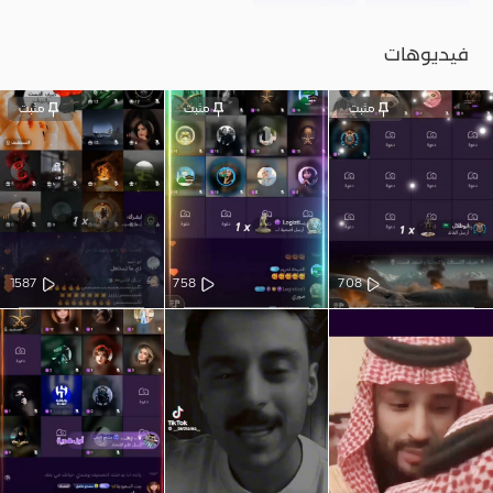
فيديوهات
مثبت
مثبت
مثبت
1587
758
708