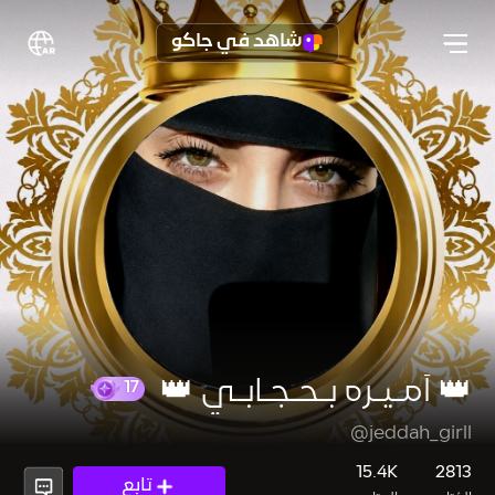
شاهد في جاكو
👑 أمـيـره بـحـجـابـي 👑
@jeddah_girll
17
15.4K
2813
تابع