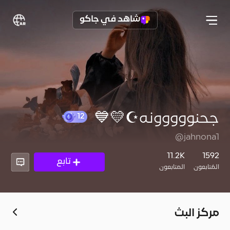
شاهد في جاكو
جحنووووونه☪️💛💙
12
@jahnona1
11.2K
1592
تابع
المُتابعون
المتابعون
مركز البث