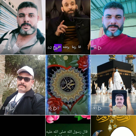
36
62
14
238
45
91