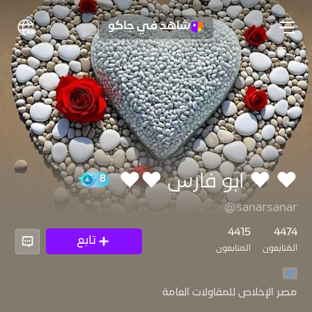
شاهد في جاكو
❤️ ❤️ ابو فارس ❤️❤️
@sanarsanar
8
4415
4474
تابع
المُتابعون
المتابعون
مصر الإخلاص للمقاولات العامة