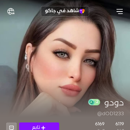
شاهد في جاكو
دودو
@dOD1233
2
6169
6119
تابع