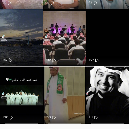
58
66
42
147
102
159
100
160
151