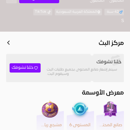
المُتابعون
المتابعون
42 سنة
المملكة العربية السعودية
TikTok
S
مركز البث
خلنا نشوفك
خلنا نشوفك
سيتم إشعار صانع المحتوى بجميع طلبات البث
وسيقوم البث.
معرض الأوسمة
صانع المحتوى
المستوى 6
مشجع رياضي