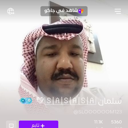
شاهد في جاكو
سلمان 🇸🇦🇸🇦🇸🇦💚
@SLOOOOOOM123
6
11.1K
5360
تابع