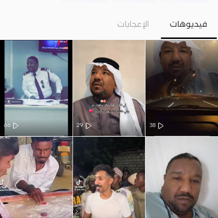
فيديوهات
الإعجابات
66
29
38