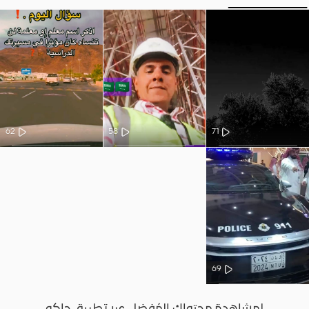
62
58
71
69
لمشاهدة محتواك المُفضل عبر تطبيق جاكو