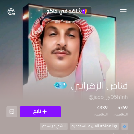
شاهد في جاكو
قناص الزهراني
@jaco_jy05h1nh
9
4339
4769
تابع
المُتابعون
المتابعون
المملكة العربية السعودية
لا شيء يستحق