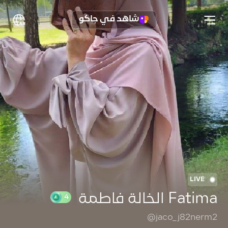
شاهد في جاكو
LIVE
Fatima الخالة فاطمة
@jaco_j82nerm2