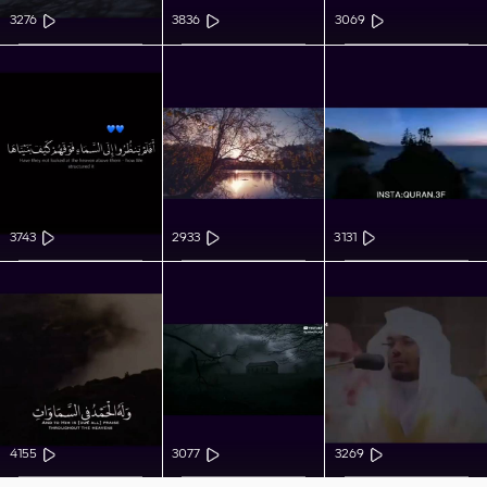
3276
3836
3069
3743
2933
3131
4155
3077
3269