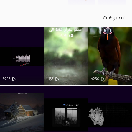
فيديوهات
3925
4135
4250