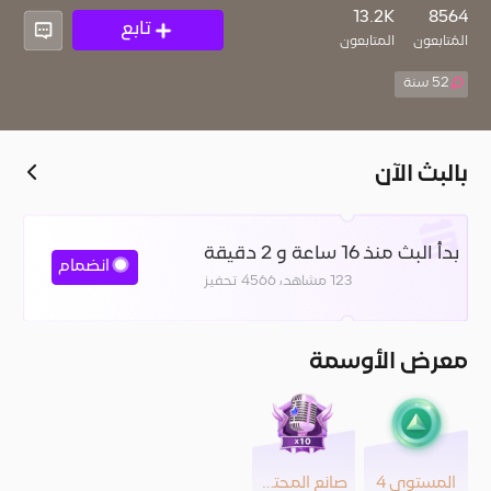
4
13.2K
8564
تابع
المُتابعون
المتابعون
52 سنة
بالبث الآن
بدأ البث منذ 16 ساعة و 2 دقيقة
انضمام
123 مشاهد، 4566 تحفيز
معرض الأوسمة
المستوى 4
صانع المحتوى