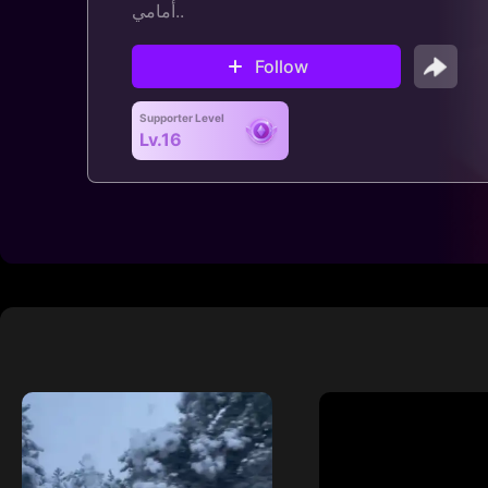
أمامي..
Follow
Supporter Level
Lv.16