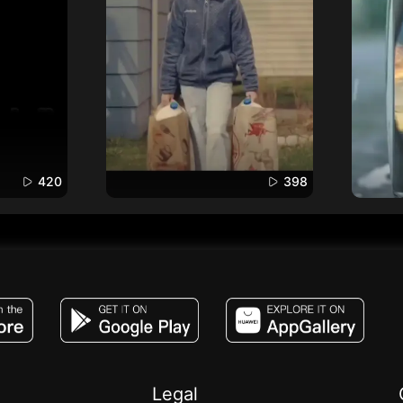
420
398
JACO, Live, PK, Live Streaming, Gift, Game,
Legal