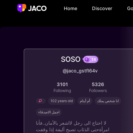
Home
Discover
Go
SOSO
16
@jaco_gstfl64v
3101
5326
Following
Followers
102 years old
أم أيتام
انا شخص يملك
اجمل الاصدقاء
لا احتاج الى رجل لااشعر بالأمان..فأنا
امرأةحتى الذئاب تصبح أليفة إذا وقفت