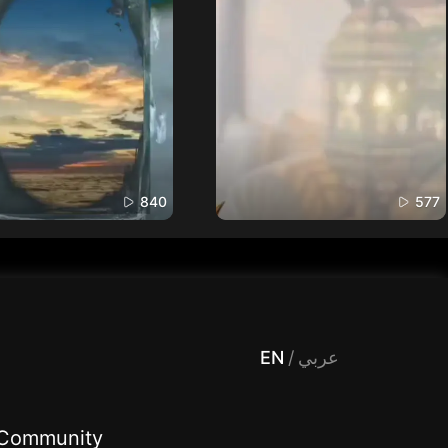
840
577
 Entertainment, filters , Audio , effects , guests , donation,مساحة,صوت,ترفيه,العاب,هدايا,بث مباشر ,تحديات,مباشر,جاكو,موسيقى,دعم بث
EN
/
عربي
Community