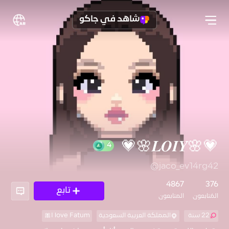
شاهد في جاكو
💗🌸𝑳𝑶𝑰𝒀🌸💗
@jaco_ev14rg42
4
4867
376
تابع
المُتابعون
المتابعون
22 سنة
المملكة العربية السعودية
I love Fatum🎀