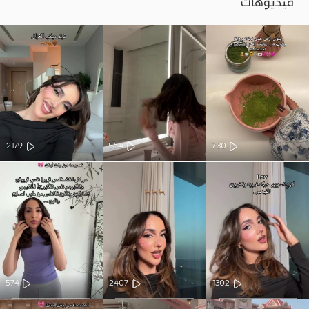
فيديوهات
2179
564
730
574
2407
1302