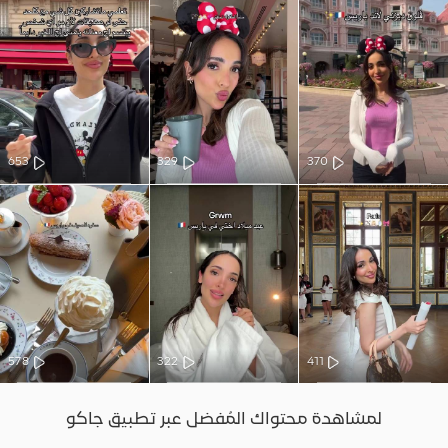
653
329
370
578
322
411
لمشاهدة محتواك المُفضل عبر تطبيق جاكو