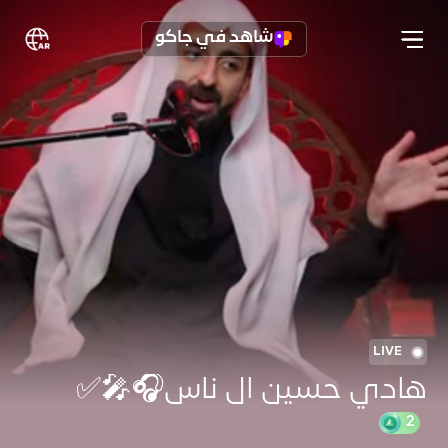
شاهد في جاكو
LIVE
هادي حسين ال ناس🎧🎤✅