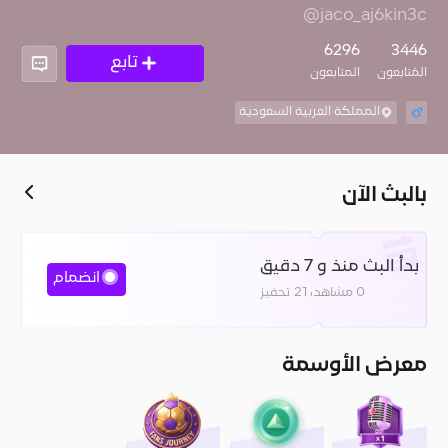
@jaco_aj6kin3c
6296
3446
تابع
المُتابعون
المتابعون
المملكة العربية السعودية
بالبث الآن
بدأ البث منذ و 7 دقيق
انضمام
0 مشاهد، 21 تحفيز
معرض الأوسمة