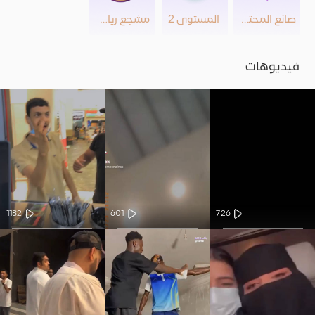
صانع المحتوى
المستوى 2
مشجع رياضي
فيديوهات
1182
601
726